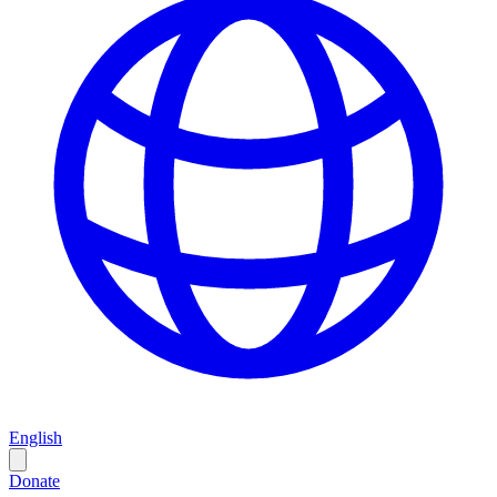
English
Donate