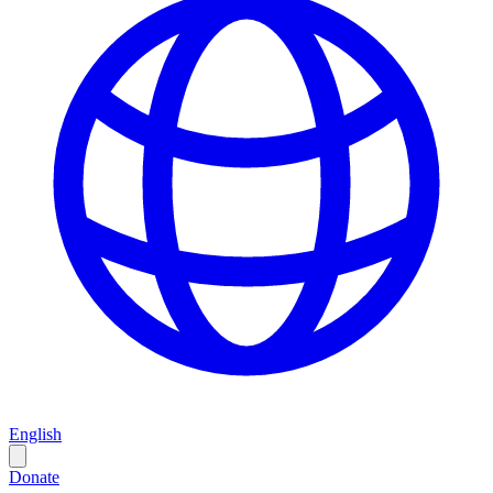
English
Donate