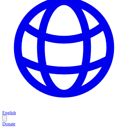
English
Donate