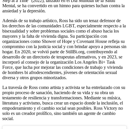
Step at a Time” (2022), lanzado en el Día Mundial de la Salud
Mental, se ha convertido en un himno para quienes luchan contra la
ansiedad y la depresión.
Además de su trabajo artístico, Ross ha sido un tenaz defensor de
los derechos de las comunidades LGBT, especialmente respecto a la
bisexualidad y sobre problemas sociales como el abuso hacia los
mayores y la falta de vivienda digna. Su participación con
organizaciones como Shower of Hope y Covenant House refleja su
compromiso con la justicia social y con brindar apoyo a personas sin
hogar. En 2020, se volvió parte de StillBi.org, contribuyendo al
desarrollo de un directorio de terapeutas afirmativos, y en 2023, se
incorporó al consejo de la organización Los Angeles Bi+ Task
Force, que lucha por mejorar las condiciones de trabajo y vivienda
de hombres bi afrodescendientes, jóvenes de orientación sexual
diversa y otros grupos minorizados.
La travesía de Ross como artista y activista se ha entrelazado con su
propio proceso de sanación, haciendo de su vida y su obra un
testamento de resiliencia y transformaciones. Mediante su música,
literatura y activismo, busca crear un espacio donde la inclusión, el
empoderamiento y el cambio social sean posibles. Ross Victory no
solo es un creador prolífico, sino también un agente de cambio
social.