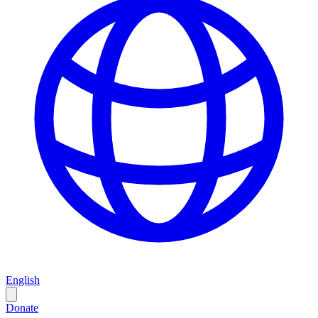
English
Donate