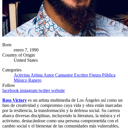
Born
enero 7, 1990
Country of Origin
United States
Categories
Activista
Artista
Autor
Cantautor
Escritor
Figura Pública
Músico
Rapero
Follow
facebook
instagram
twitter
website
Ross Victory
es un artista multimedia de Los Ángeles así como un
faro de creatividad y compromiso cuya vida y obra están marcadas
por la resiliencia, la transformación y la defensa social. Su carrera
abarca diversas disciplinas, incluyendo la literatura, la música y el
activismo, destacándose como una persona comprometida con el
cambio social y el bienestar de las comunidades más vulnerables,