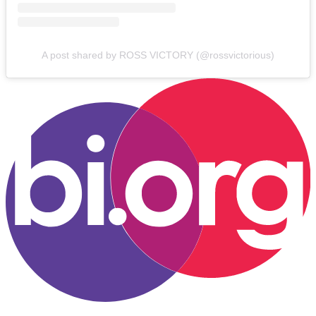
A post shared by ROSS VICTORY (@rossvictorious)