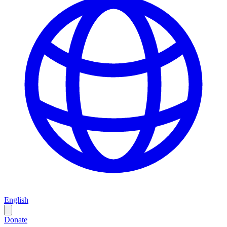
English
Donate