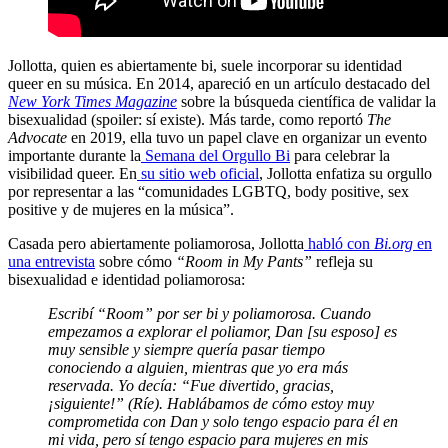
Jollotta, quien es abiertamente bi, suele incorporar su identidad
queer en su música. En 2014, apareció en un artículo destacado del
New York Times Magazine
sobre la búsqueda científica de validar la
bisexualidad (spoiler: sí existe). Más tarde, como reportó
The
Advocate
en 2019, ella tuvo un papel clave en organizar un evento
importante durante la
Semana del Orgullo Bi
para celebrar la
visibilidad queer. En
su sitio web oficial
, Jollotta enfatiza su orgullo
por representar a las “comunidades LGBTQ, body positive, sex
positive y de mujeres en la música”.
Casada pero abiertamente poliamorosa, Jollotta
habló con
Bi.org
en
una entrevista
sobre cómo
“Room in My Pants”
refleja su
bisexualidad e identidad poliamorosa:
Escribí “Room” por ser bi y poliamorosa. Cuando
empezamos a explorar el poliamor, Dan [su esposo] es
muy sensible y siempre quería pasar tiempo
conociendo a alguien, mientras que yo era más
reservada. Yo decía: “Fue divertido, gracias,
¡siguiente!” (Ríe). Hablábamos de cómo estoy muy
comprometida con Dan y solo tengo espacio para él en
mi vida, pero sí tengo espacio para mujeres en mis