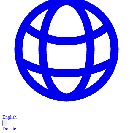
English
Donate