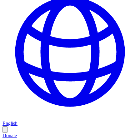
English
Donate