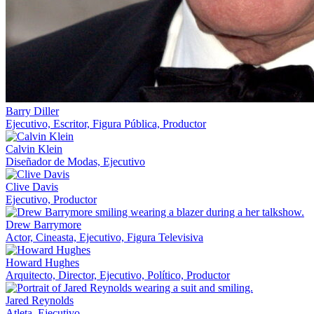
Barry Diller
Ejecutivo, Escritor, Figura Pública, Productor
Calvin Klein
Diseñador de Modas, Ejecutivo
Clive Davis
Ejecutivo, Productor
Drew Barrymore
Actor, Cineasta, Ejecutivo, Figura Televisiva
Howard Hughes
Arquitecto, Director, Ejecutivo, Político, Productor
Jared Reynolds
Atleta, Ejecutivo