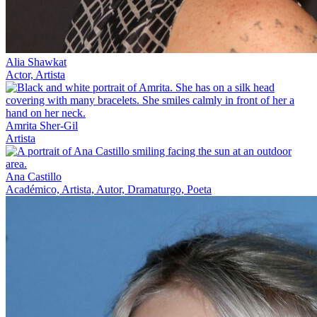
Alia Shawkat
Actor, Artista
Amrita Sher-Gil
Artista
Ana Castillo
Académico, Artista, Autor, Dramaturgo, Poeta