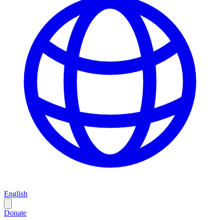
English
Donate