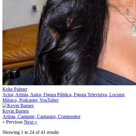
Keke Palmer
Actor, Artista, Autor, Figura Pública, Figura Televisiva, Locutor,
Músico, Podcaster, YouTuber
Kevin Barnes
Artista, Cantante, Cantautor, Compositor
« Previous
Next »
Showing
1
to
24
of
41
results