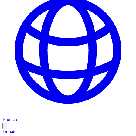
English
Donate