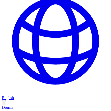
English
Donate