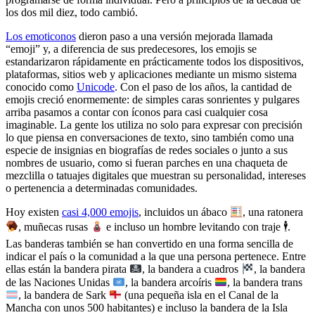
los dos mil diez, todo cambió.
Los emoticonos
dieron paso a una versión mejorada llamada
“emoji” y, a diferencia de sus predecesores, los emojis se
estandarizaron rápidamente en prácticamente todos los dispositivos,
plataformas, sitios web y aplicaciones mediante un mismo sistema
conocido como
Unicode
. Con el paso de los años, la cantidad de
emojis creció enormemente: de simples caras sonrientes y pulgares
arriba pasamos a contar con íconos para casi cualquier cosa
imaginable. La gente los utiliza no solo para expresar con precisión
lo que piensa en conversaciones de texto, sino también como una
especie de insignias en biografías de redes sociales o junto a sus
nombres de usuario, como si fueran parches en una chaqueta de
mezclilla o tatuajes digitales que muestran su personalidad, intereses
o pertenencia a determinadas comunidades.
Hoy existen
casi 4,000 emojis
, incluidos un ábaco
, una ratonera
, muñecas rusas
e incluso un hombre levitando con traje 🕴
.
Las banderas también se han convertido en una forma sencilla de
indicar el país o la comunidad a la que una persona pertenece. Entre
ellas están la bandera pirata
, la bandera a cuadros
, la bandera
de las Naciones Unidas
, la bandera arcoíris
, la bandera trans
, la bandera de Sark
(una pequeña isla en el Canal de la
Mancha con unos 500 habitantes) e incluso la bandera de la Isla