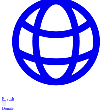
English
Donate