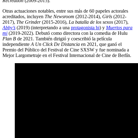
Recreation
(2009-2015).
Otras actuaciones notables, entre sus más de 60 papeles actorales
acreditados, incluyen
The Newsroom
(2012-2014),
Girls
(2012-
2017),
The Grinder
(2015-2016),
La batalla de los sexos
(2017),
Abby’s
(2019) (interpretando a una
protagonista bi
) y
Muertos para
mi
(2019-2022). Debutó como directora con la comedia de Hulu
Plan B
de 2021. También dirigió y coescribió la película
independiente
A Un Click De Distancia
en 2021, que ganó el
Premio del Público del Festival de Cine SXSW y fue nominada a
Mejor Largometraje en el Festival Internacional de Cine de Berlín.