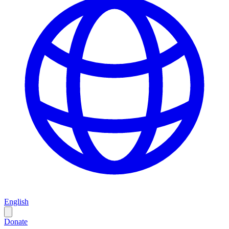
English
Donate