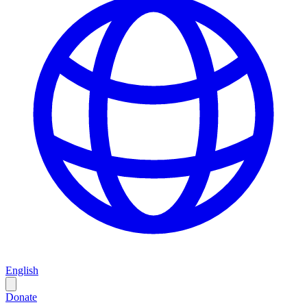
English
Donate