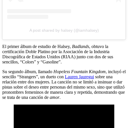
A post shared by halsey (@iamhalsey)
E
l primer álbum de estudio de Halsey,
Badlands
, obtuvo la
certificación Doble Platino por la Asociación de la Industria
Discográfica de Estados Unidos (RIAA) junto con dos de sus
sencillos, “Colors” y “Gasoline”.
Su segundo álbum, llamado
Hopeless Fountain Kingdom
, incluyó el
sencillo “Strangers”, un dueto con
Lauren Jauregui
sobre una
relación entre dos mujeres. La canción no se limitó a insinuar o dar
pistas sobre el deseo entre personas del mismo sexo, sino que utilizó
pronombres femeninos de manera clara y repetida, demostrando que
se trata de una canción de
amor
.