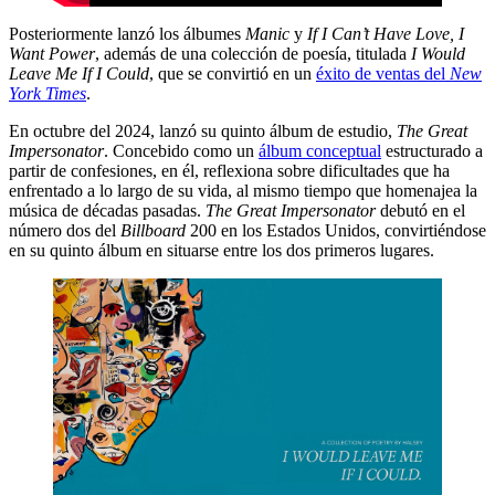
Posteriormente lanzó los álbumes
Manic
y
If I Can’t Have Love, I
Want Power
, además de una colección de poesía, titulada
I Would
Leave Me If I Could
, que se convirtió en un
éxito de ventas del
New
York Times
.
En octubre del 2024, lanzó su quinto álbum de estudio,
The Great
Impersonator
. Concebido como un
álbum conceptual
estructurado a
partir de confesiones, en él, reflexiona sobre dificultades que ha
enfrentado a lo largo de su vida, al mismo tiempo que homenajea la
música de décadas pasadas.
The Great Impersonator
debutó en el
número dos del
Billboard
200 en los Estados Unidos, convirtiéndose
en su quinto álbum en situarse entre los dos primeros lugares.