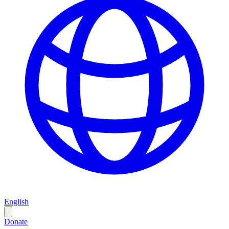
English
Donate