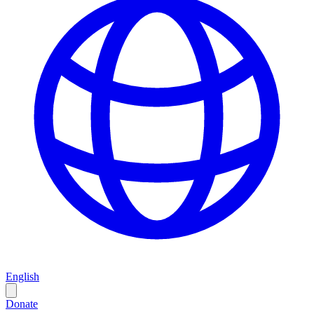
English
Donate