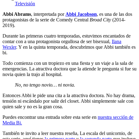
Televisión
Abbi Abrams
, interpretada por
Abbi Jacobson
, es una de las dos
protagonistas de la serie de Comedy Central
Broad City
(2014-
2019).
Durante las primeras cuatro temporadas, estuvimos encantados de
contar con a una protagonista orgullosa de ser bisexual,
Ilana
Wexler
. Y en la quinta temporada, descubrimos que Abbi también es
bi.
Todo comienza con un tropiezo en una fiesta y un viaje a la sala de
emergencias. La atractiva doctora que la atiende le pregunta si fue su
novia quien la trajo al hospital.
No, no tengo novio… ni novia.
Entonces Abbi le pide una cita a la atractiva doctora. No hay drama,
tensión ni escándalo por salir del closet. Abbi simplemente sale con
quien sale y no es la gran cosa.
Puedes encontrar una entrada sobre esta serie en
nuestra sección de
Media Bi.
También te invito a leer nuestra reseña, La escala del unicornio, de
esta serie, aquí tienes
la primera parte
y
la segunda parte
que incluye