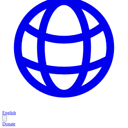
English
Donate