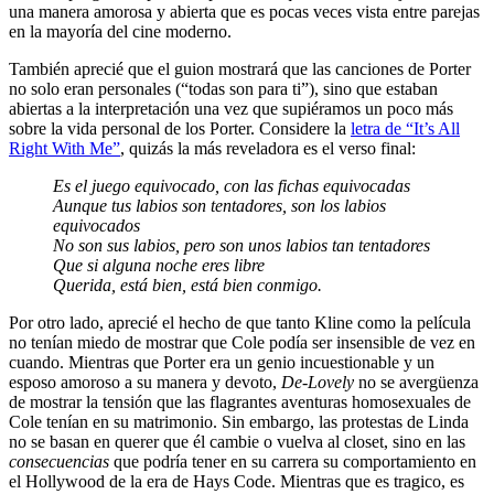
una manera amorosa y abierta que es pocas veces vista entre parejas
en la mayoría del cine moderno.
También aprecié que el guion mostrará que las canciones de Porter
no solo eran personales (“todas son para ti”), sino que estaban
abiertas a la interpretación una vez que supiéramos un poco más
sobre la vida personal de los Porter. Considere la
letra de “It’s All
Right With Me”
, quizás la más reveladora es el verso final:
Es el juego equivocado, con las fichas equivocadas
Aunque tus labios son tentadores, son los labios
equivocado
s
No son sus labios, pero son unos labios tan tentadores
Que si alguna noche eres libre
Querida, está bien, está bien conmigo.
Por otro lado, aprecié el hecho de que tanto Kline como la película
no tenían miedo de mostrar que Cole podía ser insensible de vez en
cuando. Mientras que Porter era un genio incuestionable y un
esposo amoroso a su manera y devoto,
De-Lovely
no se avergüenza
de mostrar la tensión que las flagrantes aventuras homosexuales de
Cole tenían en su matrimonio. Sin embargo, las protestas de Linda
no se basan en querer que él cambie o vuelva al closet, sino en las
consecuencias
que podría tener en su carrera su comportamiento en
el Hollywood de la era de Hays Code. Mientras que es tragico, es