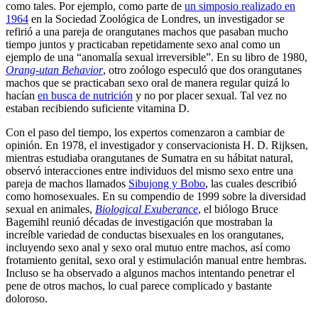
como tales. Por ejemplo, como parte de
un simposio realizado en
1964
en la Sociedad Zoológica de Londres, un investigador se
refirió a una pareja de orangutanes machos que pasaban mucho
tiempo juntos y practicaban repetidamente sexo anal como un
ejemplo de una “anomalía sexual irreversible”. En su libro de 1980,
Orang-utan Behavior
, otro zoólogo especuló que dos orangutanes
machos que se practicaban sexo oral de manera regular quizá lo
hacían
en busca de nutrición
y no por placer sexual. Tal vez no
estaban recibiendo suficiente vitamina D.
Con el paso del tiempo, los expertos comenzaron a cambiar de
opinión. En 1978, el investigador y conservacionista H. D. Rijksen,
mientras estudiaba orangutanes de Sumatra en su hábitat natural,
observó interacciones entre individuos del mismo sexo entre una
pareja de machos llamados
Sibujong y Bobo
, las cuales describió
como homosexuales. En su compendio de 1999 sobre la diversidad
sexual en animales,
Biological Exuberance
, el biólogo Bruce
Bagemihl reunió décadas de investigación que mostraban la
increíble variedad de conductas bisexuales en los orangutanes,
incluyendo sexo anal y sexo oral mutuo entre machos, así como
frotamiento genital, sexo oral y estimulación manual entre hembras.
Incluso se ha observado a algunos machos intentando penetrar el
pene de otros machos, lo cual parece complicado y bastante
doloroso.