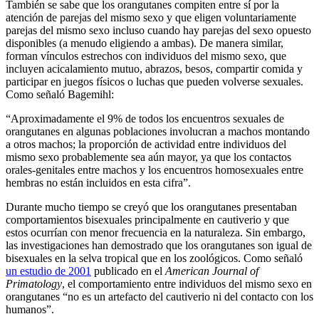
También se sabe que los orangutanes compiten entre sí por la
atención de parejas del mismo sexo y que eligen voluntariamente
parejas del mismo sexo incluso cuando hay parejas del sexo opuesto
disponibles (a menudo eligiendo a ambas). De manera similar,
forman vínculos estrechos con individuos del mismo sexo, que
incluyen acicalamiento mutuo, abrazos, besos, compartir comida y
participar en juegos físicos o luchas que pueden volverse sexuales.
Como señaló Bagemihl:
“Aproximadamente el 9% de todos los encuentros sexuales de
orangutanes en algunas poblaciones involucran a machos montando
a otros machos; la proporción de actividad entre individuos del
mismo sexo probablemente sea aún mayor, ya que los contactos
orales-genitales entre machos y los encuentros homosexuales entre
hembras no están incluidos en esta cifra”.
Durante mucho tiempo se creyó que los orangutanes presentaban
comportamientos bisexuales principalmente en cautiverio y que
estos ocurrían con menor frecuencia en la naturaleza. Sin embargo,
las investigaciones han demostrado que los orangutanes son igual de
bisexuales en la selva tropical que en los zoológicos. Como señaló
un estudio de 2001
publicado en el
American Journal of
Primatology
, el comportamiento entre individuos del mismo sexo en
orangutanes “no es un artefacto del cautiverio ni del contacto con los
humanos”.