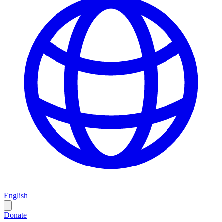
English
Donate