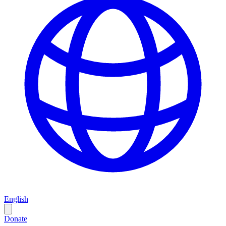
English
Donate