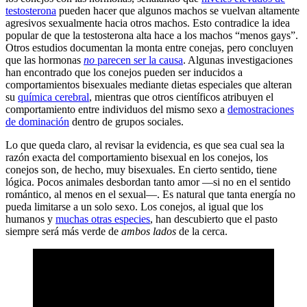
testosterona
pueden hacer que algunos machos se vuelvan altamente
agresivos sexualmente hacia otros machos. Esto contradice la idea
popular de que la testosterona alta hace a los machos “menos gays”.
Otros estudios documentan la monta entre conejas, pero concluyen
que las hormonas
no
parecen ser la causa
. Algunas investigaciones
han encontrado que los conejos pueden ser inducidos a
comportamientos bisexuales mediante dietas especiales que alteran
su
química cerebral
, mientras que otros científicos atribuyen el
comportamiento entre individuos del mismo sexo a
demostraciones
de dominación
dentro de grupos sociales.
Lo que queda claro, al revisar la evidencia, es que sea cual sea la
razón exacta del comportamiento bisexual en los conejos, los
conejos son, de hecho, muy bisexuales. En cierto sentido, tiene
lógica. Pocos animales desbordan tanto amor —si no en el sentido
romántico, al menos en el sexual—. Es natural que tanta energía no
pueda limitarse a un solo sexo. Los conejos, al igual que los
humanos y
muchas otras especies
, han descubierto que el pasto
siempre será más verde de
ambos lados
de la cerca.