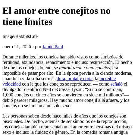
El amor entre conejitos no
tiene límites
Image/RabbitsLife
enero 21, 2026
·
por
Jamie Paul
Durante milenios, los conejos han sido vistos como símbolos de
fertilidad, abundancia, renacimiento e incluso resurrección. El hecho
de que los conejos, bueno, se
reproduzcan como conejos
, era
imposible de pasar por alto. En la época previa a la ciencia moderna,
cuando la vida solía ser más
dura, brutal y corta
, la
increíble
velocidad
con la que los conejos se reproducen — como
señaló
el
divulgador científico Neil deGrasse Tyson: “Si no se controlan,
1,000 conejos en cinco años se convierten en siete mil millones”—
debió parecer milagrosa. Hay mucho amor conejil allá afuera, y los
conejos no se limitan a un solo sexo.
Las personas saben desde hace miles de años que los conejos son
bisexuales. De hecho, además de ser símbolos de la reproducción,
los conejos también representaban el amor entre personas del mismo
sexo e incluso la fluidez de género. En la comedia romana antigua