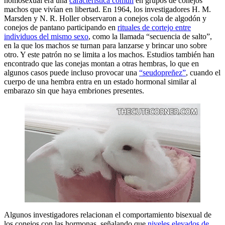
homosexual era una
caracteristica común
en grupos de conejos
machos que vivían en libertad. En 1964, los investigadores H. M.
Marsden y N. R. Holler observaron a conejos cola de algodón y
conejos de pantano participando en
rituales de cortejo entre
individuos del mismo sexo
, como la llamada “secuencia de salto”,
en la que los machos se turnan para lanzarse y brincar uno sobre
otro. Y este patrón no se limita a los machos. Estudios también han
encontrado que las conejas montan a otras hembras, lo que en
algunos casos puede incluso provocar una
“seudopreñez”
, cuando el
cuerpo de una hembra entra en un estado hormonal similar al
embarazo sin que haya embriones presentes.
Algunos investigadores relacionan el comportamiento bisexual de
los conejos con las hormonas, señalando que
niveles elevados de