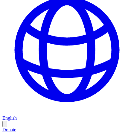
English
Donate