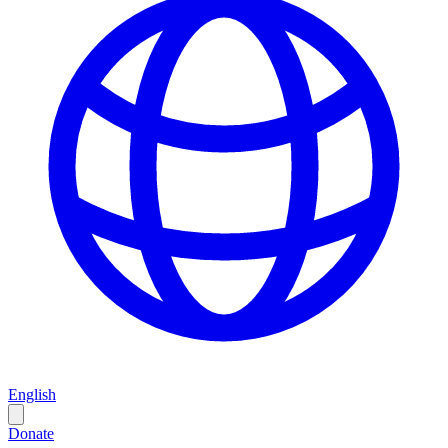
English
Donate