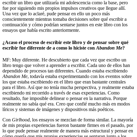
escribir un libro que utilizaría mi adolescencia como la base, pero
fue por siguiendo mis propios impulsos creativos que llegue allí.
Una vez que lo aclaré, pude pensar en ello un poco más
conscientemente mientras tomaba decisiones sobre qué escribir a
continuación y cómo podrían sentarse juntos en este libro con los
ensayos que había escrito anteriormente.
¿Acaso el proceso de escribir este libro y de pensar sobre qué
escribir fue diferente de a como lo hiciste con
Abandon Me
?
MF: Muy diferente. He descubierto que cada vez que escribo un
libro tengo que volver a aprender a escribir. Cada uno de ellos han
dependido de procesos tan diferentes. Cuando estaba escribiendo
Abandon Me
, todavía estaba experimentando con los eventos sobre
los que estaba escribiendo en el libro que eran bastante centrales
para el libro. Así que no tenía mucha perspectiva, y realmente estaba
escribiendo mi recorrido a través de esas experiencias. Como
resultado, fue imposible delinear o pensar en la narrativa. Porque
realmente no sabía qué era. Creo que confié mucho más en modos
líricos y sistemas de imágenes y dispositivos más poéticos.
Con
Girlhood
, los ensayos se mezclan de forma similar. La mayoría
de mis propias experiencias fueron bastante firmes en el pasado, por
lo que pude pensar realmente de manera más estructural y pensar en
cómo quería que mis propias experiencias se sentaran junto a los