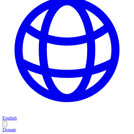
English
Donate