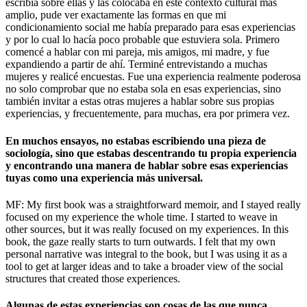
escribía sobre ellas y las colocaba en este contexto cultural más
amplio, pude ver exactamente las formas en que mi
condicionamiento social me había preparado para esas experiencias
y por lo cual lo hacía poco probable que estuviera sola. Primero
comencé a hablar con mi pareja, mis amigos, mi madre, y fue
expandiendo a partir de ahí. Terminé entrevistando a muchas
mujeres y realicé encuestas. Fue una experiencia realmente poderosa
no solo comprobar que no estaba sola en esas experiencias, sino
también invitar a estas otras mujeres a hablar sobre sus propias
experiencias, y frecuentemente, para muchas, era por primera vez.
En muchos ensayos, no estabas escribiendo una pieza de
sociología, sino que estabas descentrando tu propia experiencia
y encontrando una manera de hablar sobre esas experiencias
tuyas como una experiencia más universal.
MF: My first book was a straightforward memoir, and I stayed really
focused on my experience the whole time. I started to weave in
other sources, but it was really focused on my experiences. In this
book, the gaze really starts to turn outwards. I felt that my own
personal narrative was integral to the book, but I was using it as a
tool to get at larger ideas and to take a broader view of the social
structures that created those experiences.
Algunas de estas experiencias son cosas de las que nunca