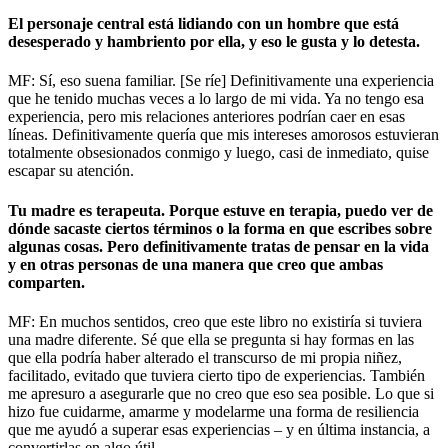
El personaje central está lidiando con un hombre que está
desesperado y hambriento por ella, y eso le gusta y lo detesta.
MF: Sí, eso suena familiar. [Se ríe] Definitivamente una experiencia
que he tenido muchas veces a lo largo de mi vida. Ya no tengo esa
experiencia, pero mis relaciones anteriores podrían caer en esas
líneas. Definitivamente quería que mis intereses amorosos estuvieran
totalmente obsesionados conmigo y luego, casi de inmediato, quise
escapar su atención.
Tu madre es terapeuta. Porque estuve en terapia, puedo ver de
dónde sacaste ciertos términos o la forma en que escribes sobre
algunas cosas. Pero definitivamente tratas de pensar en la vida
y en otras personas de una manera que creo que ambas
comparten.
MF: En muchos sentidos, creo que este libro no existiría si tuviera
una madre diferente. Sé que ella se pregunta si hay formas en las
que ella podría haber alterado el transcurso de mi propia niñez,
facilitado, evitado que tuviera cierto tipo de experiencias. También
me apresuro a asegurarle que no creo que eso sea posible. Lo que si
hizo fue cuidarme, amarme y modelarme una forma de resiliencia
que me ayudó a superar esas experiencias – y en última instancia, a
convertirlas en algo útil.