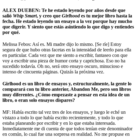
ALEX DUEBEN: Te he estado leyendo por años desde que
salió
Whip Smart
, y creo que
Girlhood
es tu mejor libro hasta la
fecha. He estado leyendo un ensayo a la vez porque hay mucho
que digerir. Y siento que estás asintiendo lo que digo y entiendes
por qué.
Melissa Febos: Así es. Mi madre dijo lo mismo. [Se ríe] Estoy
segura de que hubo otras facetas en la intensidad de leerlo para ella
en particular. Cada vez que me siento a escribir, fantaseo con que
voy a escribir una pieza de humor corta y caprichosa. Eso no ha
sucedido todavía. Oh no, será otro ensayo oscuro, minucioso e
intenso de cincuenta páginas. Quizás la próxima vez.
Girlhood es un libro de ensayos y, estructuralmente, la gente lo
comparará con tu libro anterior, Abandon Me, pero son libros
muy diferentes. ¿Cómo empezaste a pensar en esta idea de un
libro, o eran solo ensayos dispares?
MF: Había escrito tal vez tres de los ensayos, y luego le eché un
vistazo a todo lo que había escrito recientemente, y todo lo que
estaba planeando por escribir y en lo que estaba interesada.
Inmediatamente me di cuenta de que todos tenían este denominador
en común, lo cual fue una sorpresa en realidad. No me propuse en