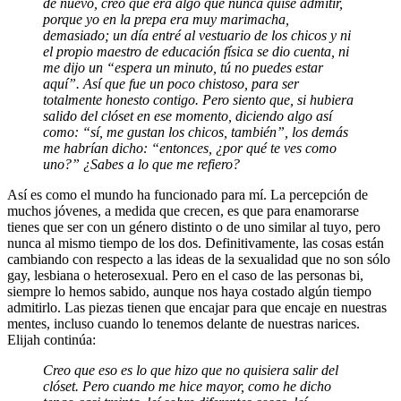
de nuevo, creo que era algo que nunca quise admitir,
porque yo en la prepa era muy marimacha,
demasiado; un día entré al vestuario de los chicos y ni
el propio maestro de educación física se dio cuenta, ni
me dijo un “espera un minuto, tú no puedes estar
aquí”. Así que fue un poco chistoso, para ser
totalmente honesto contigo. Pero siento que, si hubiera
salido del clóset en ese momento, diciendo algo así
como: “sí, me gustan los chicos, también”, los demás
me habrían dicho: “entonces, ¿por qué te ves como
uno?” ¿Sabes a lo que me refiero?
Así es como el mundo ha funcionado para mí. La percepción de
muchos jóvenes, a medida que crecen, es que para enamorarse
tienes que ser con un género distinto o de uno similar al tuyo, pero
nunca al mismo tiempo de los dos. Definitivamente, las cosas están
cambiando con respecto a las ideas de la sexualidad que no son sólo
gay, lesbiana o heterosexual. Pero en el caso de las personas bi,
siempre lo hemos sabido, aunque nos haya costado algún tiempo
admitirlo. Las piezas tienen que encajar para que encaje en nuestras
mentes, incluso cuando lo tenemos delante de nuestras narices.
Elijah continúa:
Creo que eso es lo que hizo que no quisiera salir del
clóset. Pero cuando me hice mayor, como he dicho