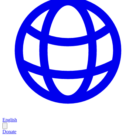
English
Donate