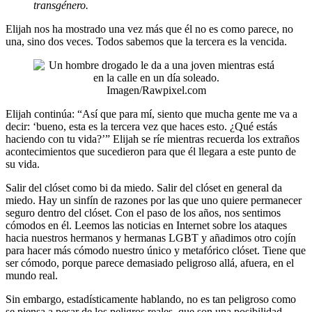
transgénero.
Elijah nos ha mostrado una vez más que él no es como parece, no
una, sino dos veces. Todos sabemos que la tercera es la vencida.
Imagen/Rawpixel.com
Elijah continúa: “Así que para mí, siento que mucha gente me va a
decir: ‘bueno, esta es la tercera vez que haces esto. ¿Qué estás
haciendo con tu vida?’” Elijah se ríe mientras recuerda los extraños
acontecimientos que sucedieron para que él llegara a este punto de
su vida.
Salir del clóset como bi da miedo. Salir del clóset en general da
miedo. Hay un sinfín de razones por las que uno quiere permanecer
seguro dentro del clóset. Con el paso de los años, nos sentimos
cómodos en él. Leemos las noticias en Internet sobre los ataques
hacia nuestros hermanos y hermanas LGBT y añadimos otro cojín
para hacer más cómodo nuestro único y metafórico clóset. Tiene que
ser cómodo, porque parece demasiado peligroso allá, afuera, en el
mundo real.
Sin embargo, estadísticamente hablando, no es tan peligroso como
se piensa a pesar de los peligros reales, que son una posibilidad.