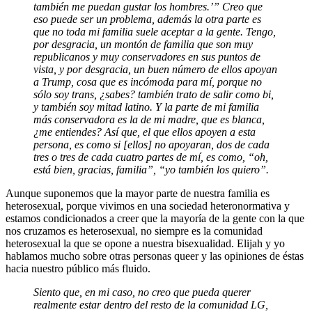
también me puedan gustar los hombres.’” Creo que
eso puede ser un problema, además la otra parte es
que no toda mi familia suele aceptar a la gente. Tengo,
por desgracia, un montón de familia que son muy
republicanos y muy conservadores en sus puntos de
vista, y por desgracia, un buen número de ellos apoyan
a Trump, cosa que es incómoda para mí, porque no
sólo soy trans, ¿sabes? también trato de salir como bi,
y también soy mitad latino. Y la parte de mi familia
más conservadora es la de mi madre, que es blanca,
¿me entiendes? Así que, el que ellos apoyen a esta
persona, es como si [ellos] no apoyaran, dos de cada
tres o tres de cada cuatro partes de mí, es como, “oh,
está bien, gracias, familia”, “yo también los quiero”.
Aunque suponemos que la mayor parte de nuestra familia es
heterosexual, porque vivimos en una sociedad heteronormativa y
estamos condicionados a creer que la mayoría de la gente con la que
nos cruzamos es heterosexual, no siempre es la comunidad
heterosexual la que se opone a nuestra bisexualidad. Elijah y yo
hablamos mucho sobre otras personas queer y las opiniones de éstas
hacia nuestro público más fluido.
Siento que, en mi caso, no creo que pueda querer
realmente estar dentro del resto de la comunidad LG,