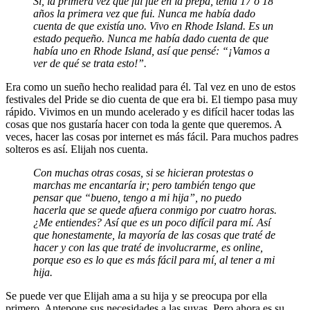
Sí, la primera vez que fui fue en la prepa, tenía 17 o 18
años la primera vez que fui. Nunca me había dado
cuenta de que existía uno. Vivo en Rhode Island. Es un
estado pequeño. Nunca me había dado cuenta de que
había uno en Rhode Island, así que pensé: “¡Vamos a
ver de qué se trata esto!”.
Era como un sueño hecho realidad para él. Tal vez en uno de estos
festivales del Pride se dio cuenta de que era bi. El tiempo pasa muy
rápido. Vivimos en un mundo acelerado y es difícil hacer todas las
cosas que nos gustaría hacer con toda la gente que queremos. A
veces, hacer las cosas por internet es más fácil. Para muchos padres
solteros es así. Elijah nos cuenta.
Con muchas otras cosas, si se hicieran protestas o
marchas me encantaría ir; pero también tengo que
pensar que “bueno, tengo a mi hija”, no puedo
hacerla que se quede afuera conmigo por cuatro horas.
¿Me entiendes? Así que es un poco difícil para mí. Así
que honestamente, la mayoría de las cosas que traté de
hacer y con las que traté de involucrarme, es online,
porque eso es lo que es más fácil para mí, al tener a mi
hija.
Se puede ver que Elijah ama a su hija y se preocupa por ella
primero. Antepone sus necesidades a las suyas. Pero ahora es su