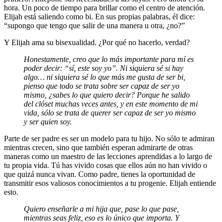
hora. Un poco de tiempo para brillar como el centro de atención.
Elijah está saliendo como bi. En sus propias palabras, él dice:
“supongo que tengo que salir de una manera u otra, ¿no?”
Y Elijah ama su bisexualidad. ¿Por qué no hacerlo, verdad?
Honestamente, creo que lo más importante para mí es
poder decir: “sí, este soy yo”. Ni siquiera sé si hay
algo… ni siquiera sé lo que más me gusta de ser bi,
pienso que todo se trata sobre ser capaz de ser yo
mismo, ¿sabes lo que quiero decir? Porque he salido
del clóset muchas veces antes, y en este momento de mi
vida, sólo se trata de querer ser capaz de ser yo mismo
y ser quien soy.
Parte de ser padre es ser un modelo para tu hijo. No sólo te admiran
mientras crecen, sino que también esperan admirarte de otras
maneras como un maestro de las lecciones aprendidas a lo largo de
tu propia vida. Tú has vivido cosas que ellos aún no han vivido o
que quizá nunca vivan. Como padre, tienes la oportunidad de
transmitir esos valiosos conocimientos a tu progenie. Elijah entiende
esto.
Quiero enseñarle a mi hija que, pase lo que pase,
mientras seas feliz, eso es lo único que importa. Y