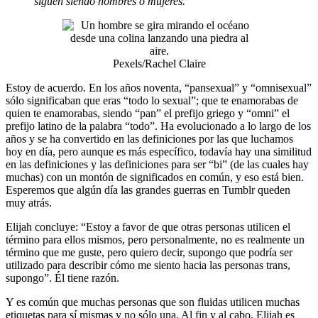
siguen siendo hombres o mujeres
.
Pexels/Rachel Claire
Estoy de acuerdo. En los años noventa, “pansexual” y “omnisexual”
sólo significaban que eras “todo lo sexual”; que te enamorabas de
quien te enamorabas, siendo “pan” el prefijo griego y “omni” el
prefijo latino de la palabra “todo”. Ha evolucionado a lo largo de los
años y se ha convertido en las definiciones por las que luchamos
hoy en día, pero aunque es más específico, todavía hay una similitud
en las definiciones y las definiciones para ser “bi” (de las cuales hay
muchas) con un montón de significados en común, y eso está bien.
Esperemos que algún día las grandes guerras en Tumblr queden
muy atrás.
Elijah concluye: “Estoy a favor de que otras personas utilicen el
término para ellos mismos, pero personalmente, no es realmente un
término que me guste, pero quiero decir, supongo que podría ser
utilizado para describir cómo me siento hacia las personas trans,
supongo”. Él tiene razón.
Y es común que muchas personas que son fluidas utilicen muchas
etiquetas para sí mismas y no sólo una. Al fin y al cabo, Elijah es