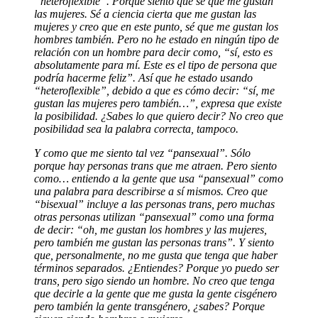
“heteroflexible”. Porque siento que sé que me gustan
las mujeres. Sé a ciencia cierta que me gustan las
mujeres y creo que en este punto, sé que me gustan los
hombres también. Pero no he estado en ningún tipo de
relación con un hombre para decir como, “sí, esto es
absolutamente para mí. Este es el tipo de persona que
podría hacerme feliz”. Así que he estado usando
“heteroflexible”, debido a que es cómo decir: “sí, me
gustan las mujeres pero también…”, expresa que existe
la posibilidad. ¿Sabes lo que quiero decir? No creo que
posibilidad sea la palabra correcta, tampoco.
Y como que me siento tal vez “pansexual”. Sólo
porque hay personas trans que me atraen. Pero siento
como… entiendo a la gente que usa “pansexual” como
una palabra para describirse a sí mismos. Creo que
“bisexual” incluye a las personas trans, pero muchas
otras personas utilizan “pansexual” como una forma
de decir: “oh, me gustan los hombres y las mujeres,
pero también me gustan las personas trans”. Y siento
que, personalmente, no me gusta que tenga que haber
términos separados. ¿Entiendes? Porque yo puedo ser
trans, pero sigo siendo un hombre. No creo que tenga
que decirle a la gente que me gusta la gente cisgénero
pero también la gente transgénero, ¿sabes? Porque