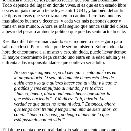
Todo depende del lugar en donde vives, si es que es un estado libre
o si es un país que aún tiene leyes anti-LGBT; y también del sinfín
de tipos odiosos que se cruzaran en tu camino. Pero hay muchos
más aliados buenos y decentes, y cada vez más personas queer y
trans en este mundo. Ahora es más seguro que nunca salir del clóset,
a pesar del pesado ambiente político que puedas sentir actualmente.
Resulta difícil determinar cuándo es el momento más seguro para
salir del clóset. Pero la vida puede ser un misterio. Sobre todo a la
hora de encontrarse a sí mismo y eso, sin duda, puede llevar tiempo.
El mayor crecimiento llega cuando uno entra en la edad adulta y se
enfrenta a las responsabilidades que conlleva ser adulto.
No creo que alguien sepa al cien por ciento quién es en
la preparatoria. O sea, obviamente tienes esta idea de
quién eres y lo que quieres hacer con tu vida; y luego te
gradúas y eres empujado al mundo, y se te dice:
“bueno, bueno, ahora realmente tienes que saber lo
que estás haciendo”. Y tú dices: “oh, mierda. La
verdad es que antes no tenía ni idea.” Entonces, ahora
que tengo casi treinta y tengo una niña de siete años, es
como: “bueno otra vez, ¡no tengo ni idea de lo que
está pasando con mi vida!”.
Elijah me cuenta que en realidad solo sale con gente que conoce