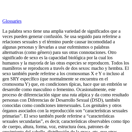
Glossaries
La palabra sexo tiene una amplia variedad de significados que a
veces pueden generar confusión. Se usa seguido para referirse a
relaciones sexuales y el término puede causar incomodidad a
algunas personas y llevarlas a usar eufemismos o palabras
alternativas (como género) para sus otras connotaciones. Otro
significado de sexo es la capacidad biológica por la cual los
humanos y la mayoría de las otras especies se reproducen. Todos los
mamíferos se reproducen a través de dos sexos: macho y hembra. El
sexo también puede referirse a los cromosomas X e Y o incluso al
gen SRY específico (que normalmente se encuentra en el
cromosoma Y) que, en condiciones típicas, hace que un embrión se
desarrolle como masculino o femenino. Ocasionalmente, este
proceso de diferenciación sigue una ruta atípica y da como resultado
personas con Diferencias de Desarrollo Sexual (DSD), también
conocidas como condiciones intersexuales. Los genitales y otros
órganos asociados con la reproducción son “características sexuales
primarias”. El sexo también puede referirse a “características
sexuales secundarias”, es decir, características observables como tipo
de cuerpo, altura, forma, voz, estructura ósea, patrones de
crecimiento del cabello, distribución de la grasa, etc. que otras