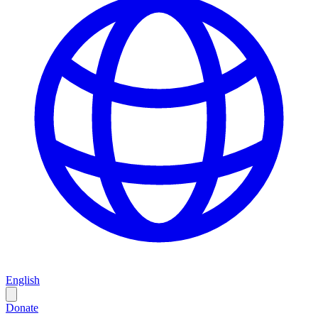
English
Donate