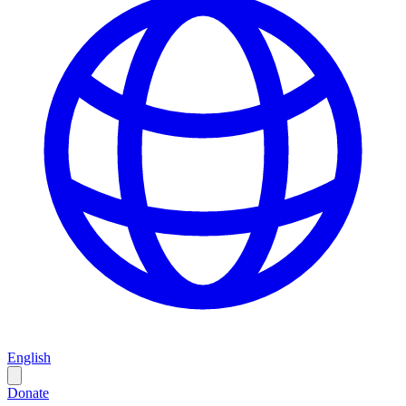
English
Donate