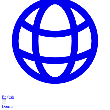
English
Donate