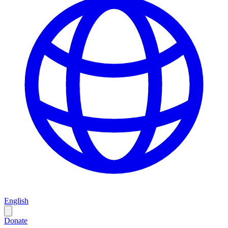
English
Donate