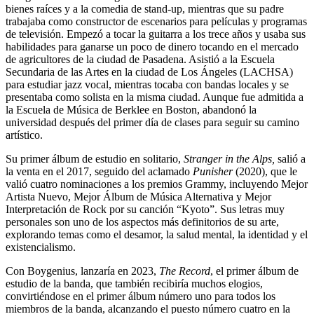
bienes raíces y a la comedia de stand-up, mientras que su padre
trabajaba como constructor de escenarios para películas y programas
de televisión. Empezó a tocar la guitarra a los trece años y usaba sus
habilidades para ganarse un poco de dinero tocando en el mercado
de agricultores de la ciudad de Pasadena. Asistió a la Escuela
Secundaria de las Artes en la ciudad de Los Ángeles (LACHSA)
para estudiar jazz vocal, mientras tocaba con bandas locales y se
presentaba como solista en la misma ciudad. Aunque fue admitida a
la Escuela de Música de Berklee en Boston, abandonó la
universidad después del primer día de clases para seguir su camino
artístico.
Su primer álbum de estudio en solitario,
Stranger in the Alps,
salió a
la venta en el 2017, seguido del aclamado
Punisher
(2020), que le
valió cuatro nominaciones a los premios Grammy, incluyendo Mejor
Artista Nuevo, Mejor Álbum de Música Alternativa y Mejor
Interpretación de Rock por su canción “Kyoto”. Sus letras muy
personales son uno de los aspectos más definitorios de su arte,
explorando temas como el desamor, la salud mental, la identidad y el
existencialismo.
Con Boygenius, lanzaría en 2023,
The Record
, el primer álbum de
estudio de la banda, que también recibiría muchos elogios,
convirtiéndose en el primer álbum número uno para todos los
miembros de la banda, alcanzando el puesto número cuatro en la