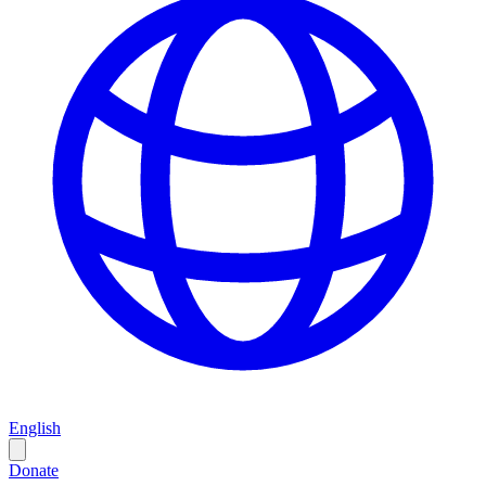
English
Donate