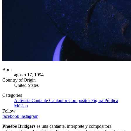
Born
agosto 17, 1994
Country of Origin
United States
Categories
Activista
Cantante
Cantautor
Compositor
Figura Pública
Músico
Follow
facebook
instagram
Phoebe Bridgers
es una cantante, intérprete y compositora