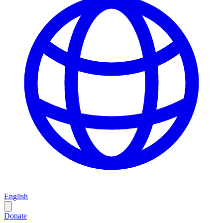
English
Donate