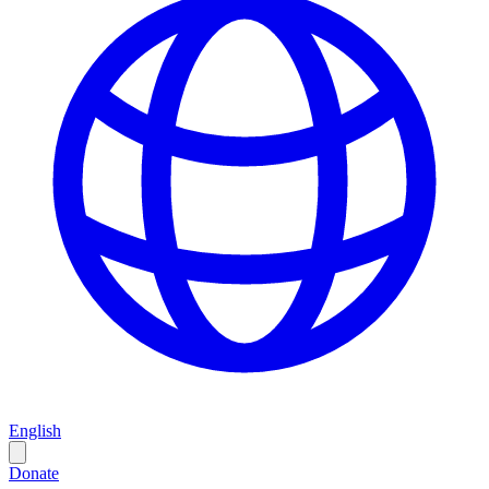
English
Donate