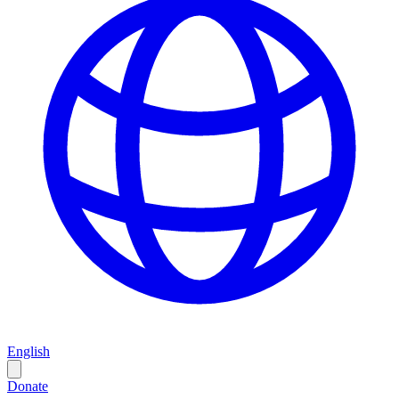
English
Donate