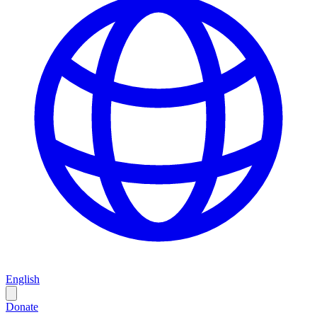
English
Donate