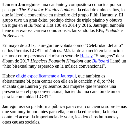
Lauren Jauregui
es una cantante y compositora conocida por su
paso por
The X Factor Estados Unidos
a la edad de quince años, lo
que la llevó a convertirse en miembro del grupo Fifth Harmony. El
grupo tuvo un gran éxito, produjo éxitos de triple platino y obtuvo
un lugar en el
Billboard
Hot 100 en 2014 y 2016. Jauregui también
tiene una exitosa carrera como solista, lanzando los EPs,
Prelude
e
In Between
.
En mayo de 2017, Jauregui fue votada como “Celebridad del año”
en los Premios LGBT británicos. Más tarde apareció en la canción
de amor entre personas del mismo sexo de
Halsey
“Strangers” de su
álbum de 2017
Hopeless Fountain Kingdom
que
Billboard
llamó un
“hito bisexual muy esperado en la música convencional”.
Halsey
eligió específicamente a Jauregui
, que también es
abiertamente bi, para cantar con ella en la canción y dijo: “Me
encanta que Lauren y yo seamos dos mujeres que tenemos una
presencia en el pop convencional, haciendo una canción de amor
para la comunidad LGBT”.
Jauregui usa su plataforma pública para crear conciencia sobre temas
que son muy importantes para ella, como la educación, la lucha
contra el acoso, la importancia de votar, los derechos humanos y
otras causas sociales.