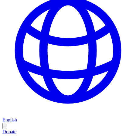
English
Donate