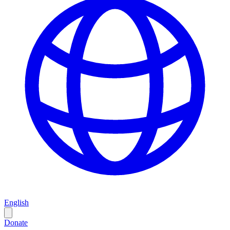
English
Donate