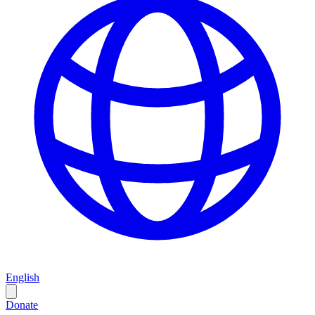
English
Donate