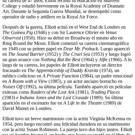
su carrera de 47 años. Elliott recibió su educación en Malvern
College y estudió brevemente en la Royal Academy of Dramatic
Art. Durante la Segunda Guerra Mundial, se desempeñó como
operador de radio y artillero en la Royal Air Force.
Después de la guerra, Elliott actuó en el West End de Londres en
The Guinea Pig
(1946) y con Sir Laurence Olivier en
Venus
Observed
(1950). Hizo su debut en Broadway el mismo año en
Ring Round the Moon. Elliott comenzó su carrera cinematográfica
en 1949 con su primer papel en
Dear Mr. Prohack
. Luego apareció
en
The Sound Barrier
(1952) y
The Cruel Sea
(1953) y luego logró
un gran avance con
Nothing But the Best
(1964) y
Alfie
(1966). A lo
largo de su carrera, los papeles de Elliott incluyeron un director
fracasado en
The Apprenticeship of Duddy Kravitz
(1974), un
médico codicioso en
A Private Function
(1984), un padre emocional
en
A Room with a View
(1985), y un actor anciano borracho en
Noises Off
(1992), su última película. También apareció en películas
exitosas como
Raiders of the Lost Ark
(1981),
Trading Places
(1983) e
Indiana Jones and the Last Crusade
(1989). Su última
aparición en el escenario fue en
A Life in the Theatre
(1989) de
David Mamet en Londres.
Elliott tuvo un breve matrimonio con la actriz Virginia McKenna en
1954, pero luego encontró una felicidad duradera en su matrimonio
con la actriz Susan Robinson. La pareja tuvo dos hijos juntos. Elliott
era un hombre bisexual, un hecho que luego se reveló en el libro de