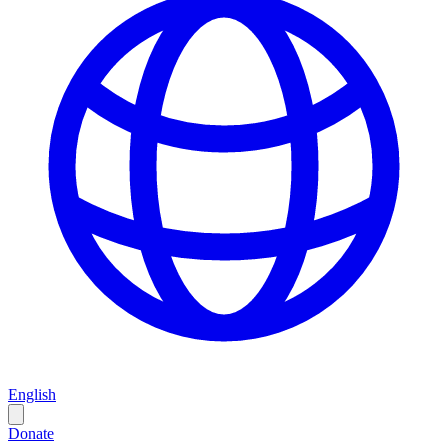
English
Donate