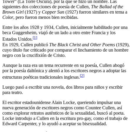
Tower” (La Torre Oscura), por la que se hizo un nombre. Las
siguientes dos colecciones de poesía de Cullen,
The Ballad of the
Brown Girl
(1927) y
Copper Sun
(1927) fueron similares en tema a
Color
, pero fueron menos bien recibidas.
Entre los años 1928 y 1934, Cullen, inicialmente habilitado por una
beca Guggenheim, viajó de un lado a otro entre Francia y los
[1]
Estados Unidos.
En 1929, Cullen publicó
The Black Christ and Other Poems
(1929),
cuyo título fue criticado por comparar el linchamiento de un hombre
negro con la crucifixión de Cristo.
Aunque la raza era un tema recurrente en su poesía, Cullen abogó
por la poesía daltónica y alentó a los escritores negros a adoptar las
[2]
estructuras poéticas tradicionales inglesas.
Luego pasó a escribir una novela, dos libros para niños y escribir
para teatro.
El escritor estadounidense Alain Locke, queriendo impulsar una
nueva generación de escritores negros como Countee Cullen, así
como explorar retratos auténticos de la sexualidad, buscó al poeta.
Locke introdujo a Cullen en la escritura pro-gay, como el trabajo de
Edward Carpenter, y lo ayudó a aceptar su bisexualidad.