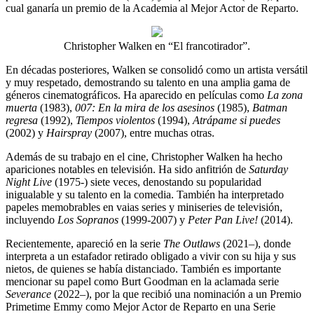
cual ganaría un premio de la Academia al Mejor Actor de Reparto.
Christopher Walken en “El francotirador”.
En décadas posteriores, Walken se consolidó como un artista versátil
y muy respetado, demostrando su talento en una amplia gama de
géneros cinematográficos. Ha aparecido en películas como
La zona
muerta
(1983),
007: En la mira de los asesinos
(1985),
Batman
regresa
(1992),
Tiempos violentos
(1994),
Atrápame si puedes
(2002) y
Hairspray
(2007), entre muchas otras.
Además de su trabajo en el cine, Christopher Walken ha hecho
apariciones notables en televisión. Ha sido anfitrión de
Saturday
Night Live
(1975-) siete veces, denostando su popularidad
inigualable y su talento en la comedia. También ha interpretado
papeles memobrables en vaias series y miniseries de televisión,
incluyendo
Los Sopranos
(1999-2007) y
Peter Pan Live!
(2014).
Recientemente, apareció en la serie
The Outlaws
(2021–), donde
interpreta a un estafador retirado obligado a vivir con su hija y sus
nietos, de quienes se había distanciado. También es importante
mencionar su papel como Burt Goodman en la aclamada serie
Severance
(2022–), por la que recibió una nominación a un Premio
Primetime Emmy como Mejor Actor de Reparto en una Serie