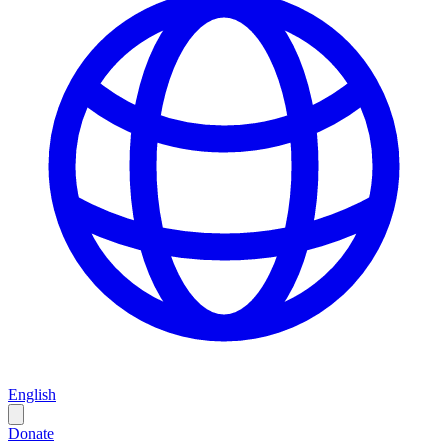
English
Donate