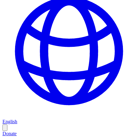
English
Donate