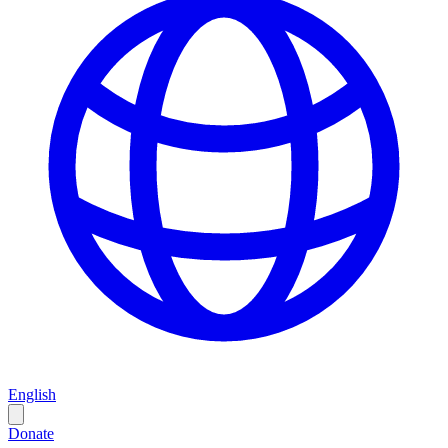
English
Donate