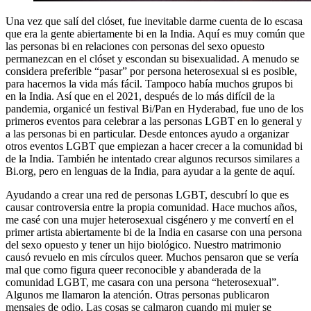
Una vez que salí del clóset, fue inevitable darme cuenta de lo escasa
que era la gente abiertamente bi en la India. Aquí es muy común que
las personas bi en relaciones con personas del sexo opuesto
permanezcan en el clóset y escondan su bisexualidad. A menudo se
considera preferible “pasar” por persona heterosexual si es posible,
para hacernos la vida más fácil. Tampoco había muchos grupos bi
en la India. Así que en el 2021, después de lo más difícil de la
pandemia, organicé un festival Bi/Pan en Hyderabad, fue uno de los
primeros eventos para celebrar a las personas LGBT en lo general y
a las personas bi en particular. Desde entonces ayudo a organizar
otros eventos LGBT que empiezan a hacer crecer a la comunidad bi
de la India. También he intentado crear algunos recursos similares a
Bi.org, pero en lenguas de la India, para ayudar a la gente de aquí.
Ayudando a crear una red de personas LGBT, descubrí lo que es
causar controversia entre la propia comunidad. Hace muchos años,
me casé con una mujer heterosexual cisgénero y me convertí en el
primer artista abiertamente bi de la India en casarse con una persona
del sexo opuesto y tener un hijo biológico. Nuestro matrimonio
causó revuelo en mis círculos queer. Muchos pensaron que se vería
mal que como figura queer reconocible y abanderada de la
comunidad LGBT, me casara con una persona “heterosexual”.
Algunos me llamaron la atención. Otras personas publicaron
mensajes de odio. Las cosas se calmaron cuando mi mujer se