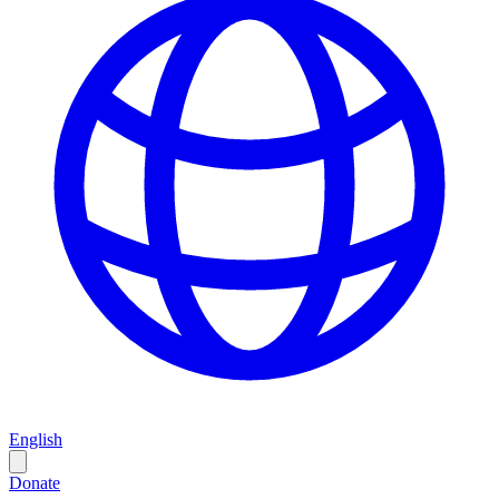
English
Donate