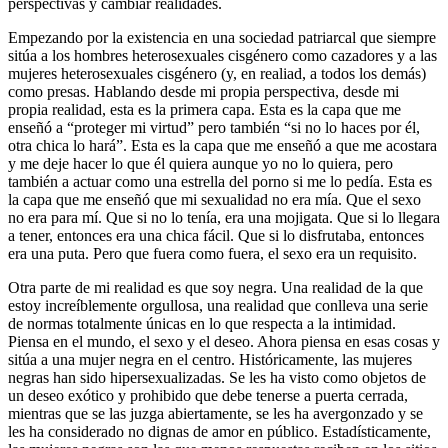
perspectivas y cambiar realidades.
Empezando por la existencia en una sociedad patriarcal que siempre
sitúa a los hombres heterosexuales cisgénero como cazadores y a las
mujeres heterosexuales cisgénero (y, en realiad, a todos los demás)
como presas. Hablando desde mi propia perspectiva, desde mi
propia realidad, esta es la primera capa. Esta es la capa que me
enseñó a “proteger mi virtud” pero también “si no lo haces por él,
otra chica lo hará”. Esta es la capa que me enseñó a que me acostara
y me deje hacer lo que él quiera aunque yo no lo quiera, pero
también a actuar como una estrella del porno si me lo pedía. Esta es
la capa que me enseñó que mi sexualidad no era mía. Que el sexo
no era para mí. Que si no lo tenía, era una mojigata. Que si lo llegara
a tener, entonces era una chica fácil. Que si lo disfrutaba, entonces
era una puta. Pero que fuera como fuera, el sexo era un requisito.
Otra parte de mi realidad es que soy negra. Una realidad de la que
estoy increíblemente orgullosa, una realidad que conlleva una serie
de normas totalmente únicas en lo que respecta a la intimidad.
Piensa en el mundo, el sexo y el deseo. Ahora piensa en esas cosas y
sitúa a una mujer negra en el centro. Históricamente, las mujeres
negras han sido hipersexualizadas. Se les ha visto como objetos de
un deseo exótico y prohibido que debe tenerse a puerta cerrada,
mientras que se las juzga abiertamente, se les ha avergonzado y se
les ha considerado no dignas de amor en público. Estadísticamente,