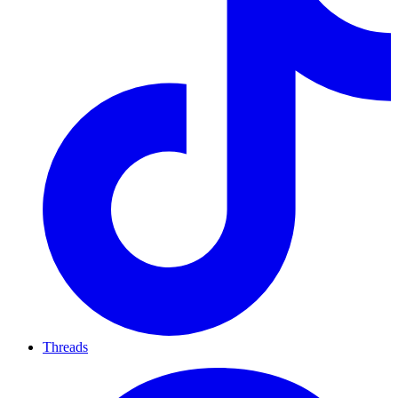
Threads