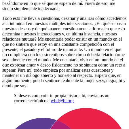
basándome en lo que sé que se espera de mí. Fuera de eso, me
siento simplemente inadecuada.
Todo esto me lleva a cuestionar, desafiar y analizar cómo accedemos
a la intimidad en nuestras múltiples intersecciones. ¿En qué se basan
nuestros deseos y de qué manera cuestionamos la forma en que esto
determina nuestras interacciones y, en última instancia, nuestras
relaciones mutuas? Me encantaría poder existir en un mundo en el
que no sintiera que estoy en una constante competición con el
presente, el pasado y el futuro de mi amante. Un mundo en el que
no compitiera con los estereotipos sobre cómo debería relacionarme
sexualmente con el mundo. Me encantaría vivir en un mundo en el
que expresar amor y deseo físicamente no se sintiera como un reto a
superar. Para mí, todo empieza por analizar estas cuestiones y
mantener un diálogo abierto y honesto al respecto. Espero que, en
algún momento, pueda sentirme realmente la mujer sexy, negra, bi y
demi que soy.
Si deseas compartir tu propia historia bi, envíanos un
correo electrónico a
wbll@bi.org
.