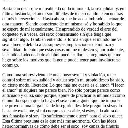
Basta con decir que mi realidad con la intimidad, la sexualidad y, en
última instancia, el amor son difíciles de tener cuando te encuentras
en mis intersecciones. Hasta ahora, me he acostumbrado a actuar de
otra manera. Siendo consciente de mí misma, sé y he sabido lo que
se espera de mí sexualmente. He aprendido de verdad el arte del
coqueteo y, a veces, del sexo consensuado sin que tenga que
significar algo. También entiendo la forma en que el mundo me ve
sexualmente debido a las supuestas implicaciones de mi raza y
sexualidad. Intento que estas cosas no me molesten y, normalmente,
la cantidad adecuada de alcohol puede callar las preguntas que me
hago sobre los motivos que la gente pueda tener para involucrarse
conmigo.
Como una sobreviviente de una abuso sexual y violación, tener
control sobre mi sexualidad y actuar según mi propio deseo ha sido,
en cierto modo, liberador. Lo que más me cuesta es el amor. “Hacer
el amor” ni siquiera me parece bien. No sólo porque parece como
anticuado y cursi, sino porque, aparte de practicar la intimidad como
el mundo espera que lo haga, el sexo con alguien que me importa
me provoca una larga lista de inseguridades. Me pregunto si soy lo
bastante excitante, si mi cuerpo es deseable, si estoy a la altura de
sus fantasías y si soy “lo suficientemente queer” para el sexo queer.
Esta última pregunta es la que más me atormenta. Con las ideas
heteronormativas de cómo debe ser el sexo, soy capaz de fingirlo