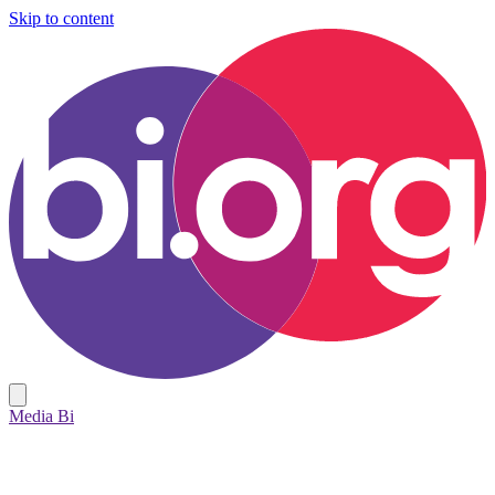
Skip to content
Media Bi