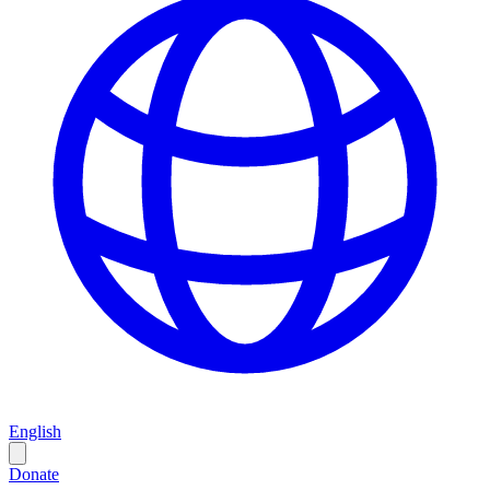
English
Donate