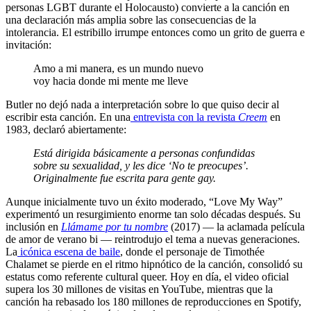
personas LGBT durante el Holocausto) convierte a la canción en
una declaración más amplia sobre las consecuencias de la
intolerancia. El estribillo irrumpe entonces como un grito de guerra e
invitación:
Amo a mi manera, es un mundo nuevo
voy hacia donde mi mente me lleve
Butler no dejó nada a interpretación sobre lo que quiso decir al
escribir esta canción. En una
entrevista con la revista
Creem
en
1983, declaró abiertamente:
Está dirigida básicamente a personas confundidas
sobre su sexualidad, y les dice ‘No te preocupes’.
Originalmente fue escrita para gente gay.
Aunque inicialmente tuvo un éxito moderado, “Love My Way”
experimentó un resurgimiento enorme tan solo décadas después. Su
inclusión en
Llámame por tu nombre
(2017) — la aclamada película
de amor de verano bi — reintrodujo el tema a nuevas generaciones.
La
icónica escena de baile
, donde el personaje de Timothée
Chalamet se pierde en el ritmo hipnótico de la canción, consolidó su
estatus como referente cultural queer. Hoy en día, el video oficial
supera los 30 millones de visitas en YouTube, mientras que la
canción ha rebasado los 180 millones de reproducciones en Spotify,