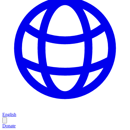
English
Donate