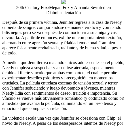
20th Century Fox/Megan Fox y Amanda Seyfried en
Diabólica tentación
Después de su primera víctima, Jennifer regresa a la casa de Needy
cubierta de sangre, comportándose de manera errática y vomitando
bilis negra, pero se va después de conmocionar a su amiga y casi
devorarla. A partir de entonces, exhibe un comportamiento extraño,
alternando entre agresión sexual y frialdad emocional. También
aparece físicamente revitalizada, radiante y de buena salud, a pesar
de todo.
A medida que Jennifer va matando chicos adolescentes en el pueblo,
Needy empieza a sospechar y a sentirse aterrada, especialmente
debido al fuerte vínculo que ambas comparten, el cual le permite
experimentar destellos psíquicos y precognición en momentos
cruciales. La película entrelaza escenas de tensión sexual y terror,
con Jennifer seduciendo y luego devorando a jóvenes, mientras
Needy lidia con sentimientos de deseo, traición e impotencia. Su
vínculo se vuelve más obviamente romántico (y codificado como bi)
a medida que avanza la película, culminando en un beso tenso y
emocional que complica su relación.
La violencia escala una vez que Jennifer se obsesiona con Chip, el
novio de Needy. A pesar de los desesperados intentos de Needy por