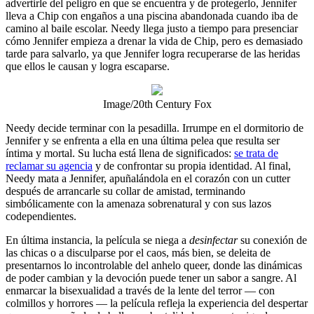
advertirle del peligro en que se encuentra y de protegerlo, Jennifer
lleva a Chip con engaños a una piscina abandonada cuando iba de
camino al baile escolar. Needy llega justo a tiempo para presenciar
cómo Jennifer empieza a drenar la vida de Chip, pero es demasiado
tarde para salvarlo, ya que Jennifer logra recuperarse de las heridas
que ellos le causan y logra escaparse.
Image/20th Century Fox
Needy decide terminar con la pesadilla. Irrumpe en el dormitorio de
Jennifer y se enfrenta a ella en una última pelea que resulta ser
íntima y mortal. Su lucha está llena de significados:
se trata de
reclamar su agencia
y de confrontar su propia identidad. Al final,
Needy mata a Jennifer, apuñalándola en el corazón con un cutter
después de arrancarle su collar de amistad, terminando
simbólicamente con la amenaza sobrenatural y con sus lazos
codependientes.
En última instancia, la película se niega a
desinfectar
su conexión de
las chicas o a disculparse por el caos, más bien, se deleita de
presentarnos lo incontrolable del anhelo queer, donde las dinámicas
de poder cambian y la devoción puede tener un sabor a sangre. Al
enmarcar la bisexualidad a través de la lente del terror — con
colmillos y horrores — la película refleja la experiencia del despertar