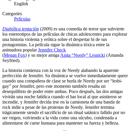
English
Categories
Películas
Diabólica tentación
(2009) es una comedia de terror que subvierte
los estereotipos de las películas de chicas adolescentes para explorar
una historia violenta y erótica sobre el despertar bi de sus
protagonistas. La película sigue la dinámica tóxica entre la
animadora popular
Jennifer Check
(
Megan Fox
) y su mejor amiga
Anita “Needy” Lesnicki
(Amanda
Seyfried).
La historia comienza con la voz de Needy alabando la aparente
perfección de Jennifer. Su dinámica se vuelve inmediatamente queer
cuando una compañera de clase se burla de Needy por ser “lesbi-
gay” por Jennifer, pero este momento también resalta un
desequilibrio de poder entre ambas. Poco después, las dos amigas
vivirán una noche fatídica cuando el bar local al que asistieron se
incendie, y Jennifer decida irse en la camioneta de una banda de
rock indie a pesar de las protestas de Needy. Jennifer termina
trágicamente siendo el sacrificio de un ritual satánico fallido por no
ser virgen, volviendo a la vida como una súcubo, condenada a
alimentarse de carne humana para mantener su fuerza y belleza.