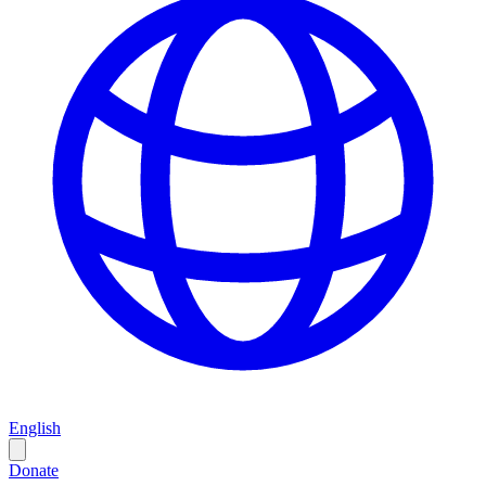
English
Donate