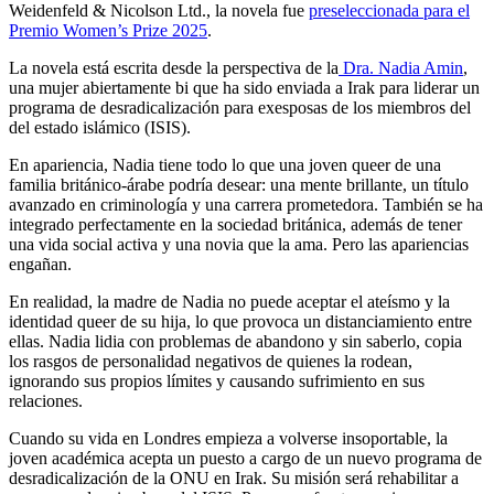
Weidenfeld & Nicolson Ltd., la novela fue
preseleccionada para el
Premio Women’s Prize 2025
.
La novela está escrita desde la perspectiva de la
Dra. Nadia Amin
,
una mujer abiertamente bi que ha sido enviada a Irak para liderar un
programa de desradicalización para exesposas de los miembros del
del estado islámico (ISIS).
En apariencia, Nadia tiene todo lo que una joven queer de una
familia británico-árabe podría desear: una mente brillante, un título
avanzado en criminología y una carrera prometedora. También se ha
integrado perfectamente en la sociedad británica, además de tener
una vida social activa y una novia que la ama. Pero las apariencias
engañan.
En realidad, la madre de Nadia no puede aceptar el ateísmo y la
identidad queer de su hija, lo que provoca un distanciamiento entre
ellas. Nadia lidia con problemas de abandono y sin saberlo, copia
los rasgos de personalidad negativos de quienes la rodean,
ignorando sus propios límites y causando sufrimiento en sus
relaciones.
Cuando su vida en Londres empieza a volverse insoportable, la
joven académica acepta un puesto a cargo de un nuevo programa de
desradicalización de la ONU en Irak. Su misión será rehabilitar a