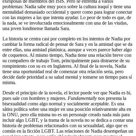
exesposas de miembros del ISIS. Pero se enfrenta a varios
problemas: Nadia sabe muy poco sobre la cultura iraquí y tiene una
mentalidad demasiado occidental y queer como para lograr conectar
con las mujeres a las que intenta ayudar. Lo peor de todo es que, de
la nada, se ve involucrada emocionalmente con una de las viudas,
una joven londinense llamada Sara.
La historia se centra casi por completo en los intentos de Nadia por
cambiar la forma radical de pensar de Sara y en la amistad que se da
entre ellas, una amistad platónica, aunque a veces parece haber algo
de coqueteos. Al mismo tiempo, Nadia tiene una relación breve con
su compañero de trabajo Tom, principalmente para distraerse de su
rompimiento con su ex en Inglaterra. Al final de la novela, Nadia
tiene una oportunidad real de comenzar otra relación seria, pero
decide darle prioridad a su salud mental y tomarse un tiempo para sí
misma.
Desde el principio de la novela, el lector puede ver que Nadia es bi,
pues sale con hombres y mujeres.
Fundamentally
nos presenta la
bisexualidad como algo normal y socialmente aceptable. Es una
sátira política sobre una mujer en una posición relativamente alta en
la ONU, pero ella misma no es un personaje creado nada más para
incluir algo LGBT, y la trama de la novela no se dedica a contar una
historia de problemas relacionados con su sexualidad, algo que es
común en la ficción LGBT. Las relaciones de Nadia desempeñan un