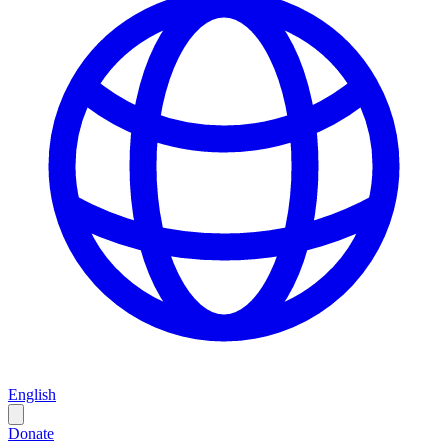
English
Donate