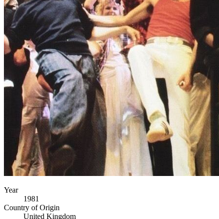
Year
1981
Country of Origin
United Kingdom