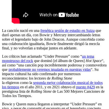
La canción nació en una
frenética sesión de estudio en Suiza
que
duró apenas un día, con Bowie y Mercury intercambiando letras
sobre el legendario bajo de John Deacon. Aunque concebida como
una colaboración igualitaria, Bowie finalmente dirigió la mezcla
final, y no volverían a trabajar juntos en adelante.
Los críticos han aclamado “Under Pressure” como “
un tema
monstruoso del rock
que dominó [el álbum de Queen]
Hot Space
“,
así como “una canción pop increíblemente poderosa y conmovedora
que
probablemente no veremos igualada en nuestras vidas
“. Su
impacto cultural ha sido confirmado por numerosos
reconocimientos: los lectores de
Rolling Stone
la eligieron como la
segunda mejor colaboración musical de todos
los tiempos
en el año 2011, y en 2021 obtuvo el
puesto #429
en la
prestigiosa lista de
Rolling Stone
de Las 500 Mejores Canciones de
Todos los Tiempos.
Bowie y Queen nunca llegaron a interpretar “Under Pressure” en
vivo, a pesar de compartir el escenario en el legendario concierto