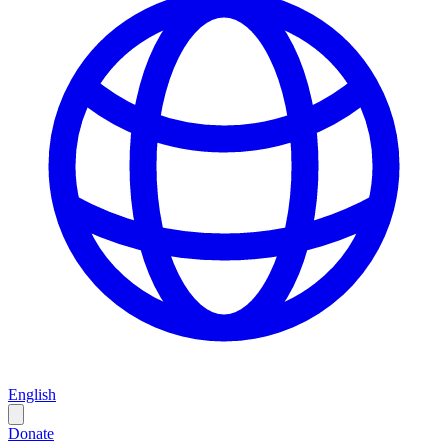
English
Donate