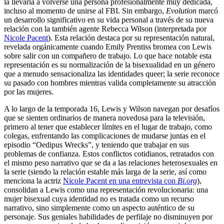
la llevaría a volverse una persona profesionalmente muy dedicada,
incluso al momento de unirse al FBI. Sin embargo,
Evolution
marcó
un desarrollo significativo en su vida personal a través de su nueva
relación con la también agente Rebecca Wilson (interpretada por
Nicole Pacent
). Esta relación destaca por su representación natural,
revelada orgánicamente cuando Emily Prentiss bromea con Lewis
sobre salir con un compañero de trabajo. Lo que hace notable esta
representación es su normalización de la bisexualidad en un género
que a menudo sensacionaliza las identidades queer; la serie reconoce
su pasado con hombres mientras valida completamente su atracción
por las mujeres.
A lo largo de la temporada 16, Lewis y Wilson navegan por desafíos
que se sienten ordinarios de manera novedosa para la televisión,
primero al tener que establecer límites en el lugar de trabajo, como
colegas, enfrentando las complicaciones de mudarse juntas en el
episodio “Oedipus Wrecks”, y teniendo que trabajar en sus
problemas de confianza. Estos conflictos cotidianos, retratados con
el mismo peso narrativo que se da a las relaciones heterosexuales en
la serie (siendo la relación estable más larga de la serie, así como
menciona la actriz
Nicole Pacent en una entrevista con
Bi.org
),
consolidan a Lewis como una representación revolucionaria: una
mujer bisexual cuya identidad no es tratada como un recurso
narrativo, sino simplemente como un aspecto auténtico de su
personaje. Sus geniales habilidades de perfilaje no disminuyen por