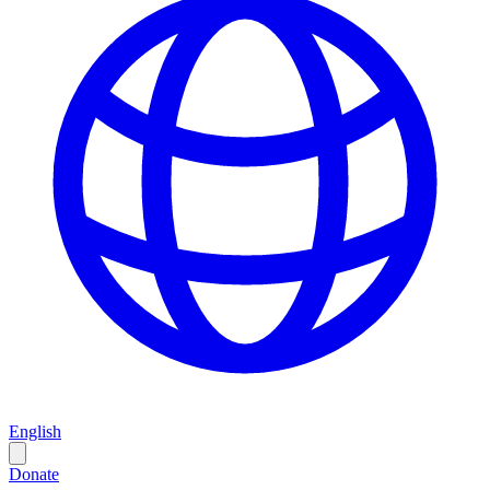
English
Donate