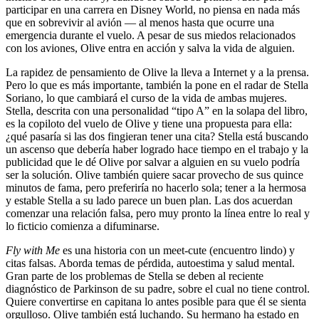
participar en una carrera en Disney World, no piensa en nada más
que en sobrevivir al avión — al menos hasta que ocurre una
emergencia durante el vuelo. A pesar de sus miedos relacionados
con los aviones, Olive entra en acción y salva la vida de alguien.
La rapidez de pensamiento de Olive la lleva a Internet y a la prensa.
Pero lo que es más importante, también la pone en el radar de Stella
Soriano, lo que cambiará el curso de la vida de ambas mujeres.
Stella, descrita con una personalidad “tipo A” en la solapa del libro,
es la copiloto del vuelo de Olive y tiene una propuesta para ella:
¿qué pasaría si las dos fingieran tener una cita? Stella está buscando
un ascenso que debería haber logrado hace tiempo en el trabajo y la
publicidad que le dé Olive por salvar a alguien en su vuelo podría
ser la solución. Olive también quiere sacar provecho de sus quince
minutos de fama, pero preferiría no hacerlo sola; tener a la hermosa
y estable Stella a su lado parece un buen plan. Las dos acuerdan
comenzar una relación falsa, pero muy pronto la línea entre lo real y
lo ficticio comienza a difuminarse.
Fly with Me
es una historia con un meet-cute (encuentro lindo) y
citas falsas. Aborda temas de pérdida, autoestima y salud mental.
Gran parte de los problemas de Stella se deben al reciente
diagnóstico de Parkinson de su padre, sobre el cual no tiene control.
Quiere convertirse en capitana lo antes posible para que él se sienta
orgulloso. Olive también está luchando. Su hermano ha estado en