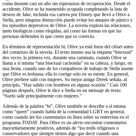
coma durante casi un año sin esperanzas de recuperación. Desde el
accidente, Olive se ha mantenido ocupada completando la lista de
deseos de Jake, incluida esa carrera por Disney que llevó a Olive a
Stella, pero ninguna distracción puede evitar los ataques de pánico y
los episodios depresivos de Olive. La novela explora las relaciones,
tanto biológicas como elegidas, así como las formas en que las
personas defienden lo que creen que es correcto.
En términos de representación bi, Olive ya está fuera del clóset antes
del comienzo de la novela. El texto mismo usa la etiqueta “bisexual”
dos veces: la primera vez, durante una caminata, cuando Olive se
llama a sí misma “una bisexual cachonda” en su cabeza, y luego, en
una fiesta, cuando uno de los compañeros de trabajo de Stella asume
que Olive es lesbiana; ella lo corrige solo en su mente. En general,
Olive prefiere salir con mujeres. Su mejor amigo Derek señala, al
principio, “Has salido con hombres en alguna ocasión.” Casi 100
páginas después, Olive le dice a Stella en un mensaje de texto:
“Suelo salir principalmente con mujeres.”
Además de la palabra “bi”, Olive también se describe a sí misma
como “queer” cuando habla de la comunidad LGBT en general,
como cuando lee los comentarios en línea sobre su entrevista en el
programa
TODAY
. Para Olive es un alivio encontrar comentarios
mayoritariamente positivos, además de “los trolls religiosos o
conservadores que siempre tienen algo que decir cuando una