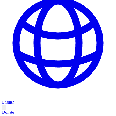
English
Donate