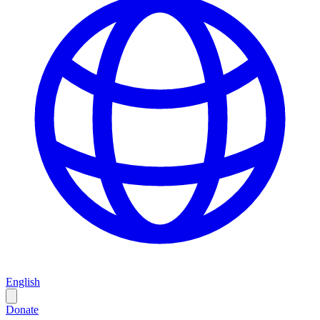
English
Donate