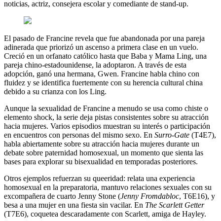
noticias, actriz, consejera escolar y comediante de stand-up.
El pasado de Francine revela que fue abandonada por una pareja
adinerada que priorizó un ascenso a primera clase en un vuelo.
Creció en un orfanato católico hasta que Baba y Mama Ling, una
pareja chino-estadounidense, la adoptaron. A través de esta
adopción, ganó una hermana, Gwen. Francine habla chino con
fluidez y se identifica fuertemente con su herencia cultural china
debido a su crianza con los Ling.
Aunque la sexualidad de Francine a menudo se usa como chiste o
elemento shock, la serie deja pistas consistentes sobre su atracción
hacia mujeres. Varios episodios muestran su interés o participación
en encuentros con personas del mismo sexo. En
Surro-Gate
(T4E7),
habla abiertamente sobre su atracción hacia mujeres durante un
debate sobre paternidad homosexual, un momento que sienta las
bases para explorar su bisexualidad en temporadas posteriores.
Otros ejemplos refuerzan su queeridad: relata una experiencia
homosexual en la preparatoria, mantuvo relaciones sexuales con su
excompañera de cuarto Jenny Stone (
Jenny Fromdabloc
, T6E16), y
besa a una mujer en una fiesta sin vacilar. En
The Scarlett Getter
(T7E6), coquetea descaradamente con Scarlett, amiga de Hayley.