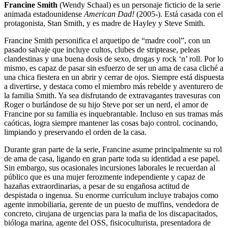
Francine Smith
(Wendy Schaal) es un personaje ficticio de la serie
animada estadounidense
American Dad!
(2005-). Está casada con el
protagonista, Stan Smith, y es madre de Hayley y Steve Smith.
Francine Smith personifica el arquetipo de “madre cool”, con un
pasado salvaje que incluye cultos, clubes de striptease, peleas
clandestinas y una buena dosis de sexo, drogas y rock ‘n’ roll. Por lo
mismo, es capaz de pasar sin esfuerzo de ser un ama de casa cliché a
una chica fiestera en un abrir y cerrar de ojos. Siempre está dispuesta
a divertirse, y destaca como el miembro más rebelde y aventurero de
la familia Smith. Ya sea disfrutando de extravagantes travesuras con
Roger o burlándose de su hijo Steve por ser un nerd, el amor de
Francine por su familia es inquebrantable. Incluso en sus tramas más
caóticas, logra siempre mantener las cosas bajo control. cocinando,
limpiando y preservando el orden de la casa.
Durante gran parte de la serie, Francine asume principalmente su rol
de ama de casa, ligando en gran parte toda su identidad a ese papel.
Sin embargo, sus ocasionales incursiones laborales le recuerdan al
público que es una mujer ferozmente independiente y capaz de
hazañas extraordinarias, a pesar de su engañosa actitud de
despistada o ingenua. Su enorme currículum incluye trabajos como
agente inmobiliaria, gerente de un puesto de muffins, vendedora de
concreto, cirujana de urgencias para la mafia de los discapacitados,
bióloga marina, agente del OSS, fisicoculturista, presentadora de