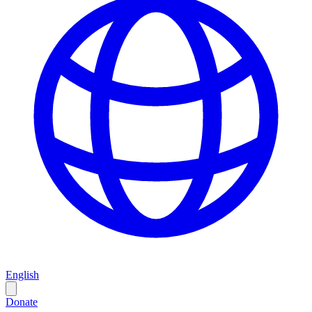
English
Donate