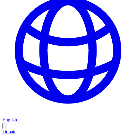
English
Donate