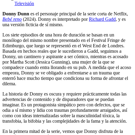
Televisión
Donny Dunn
es el personaje principal de la serie corta de Netflix,
Bebé reno
(2024). Donny es interpretado por
Richard Gadd
, y es
una versión ficticia de sí mismo.
Los siete episodios de una hora de duración se basan en un
monólogo del mismo nombre presentado en el Festival Fringe de
Edimburgo, que luego se representó en el West End de Londres.
Basada en hechos reales que le sucedieron a Gadd, seguimos a
Donny, un cantinero y aspirante a ser cómico, mientras es acosado
por Martha Scott (Jessica Gunning), una mujer de la que se
compadece cuando entra llorando en su pub. A medida que el acoso
empeora, Donny se ve obligado a enfrentarse a un trauma que
enterró hace mucho tiempo que condiciona su forma de afrontar el
dilema.
La historia de Donny es oscura y requiere prácticamente todas las
advertencias de contenido y de disparadores que se puedan
imaginar. Es un protagonista simpático pero con defectos, que se
odia a sí mismo y lidia con traumas profundamente arraigados, así
como con ideas internalizadas sobre la masculinidad tóxica, la
transfobia, la bifobia y las complejidades de la fama y la atención.
En la primera mitad de la serie, vemos que Donny disfruta de la